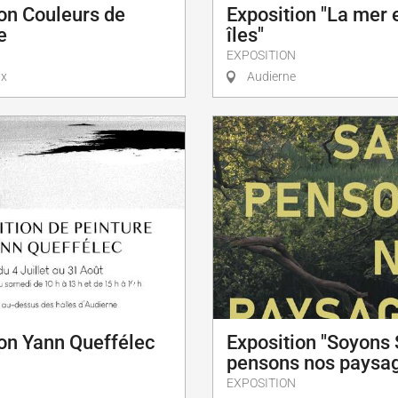
on Couleurs de
Exposition "La mer e
e
îles"
EXPOSITION
ix
Audierne
ion Yann Queffélec
Exposition "Soyons
pensons nos paysa
EXPOSITION