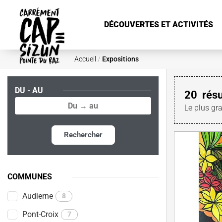
Aller au contenu principal
DÉCOUVERTES ET ACTIVITÉS
Accueil
/
Expositions
DU - AU
20
résu
Le plus gr
Rechercher
COMMUNES
Audierne
8
Pont-Croix
7