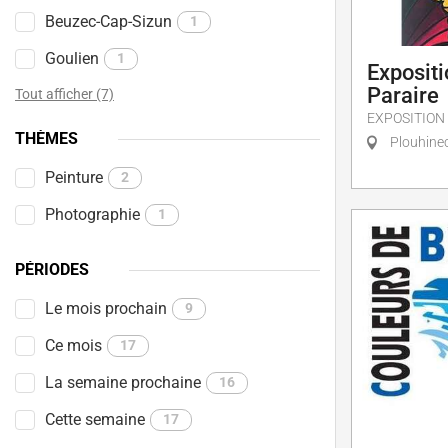
Beuzec-Cap-Sizun
1
Goulien
1
Exposit
Paraire
Tout afficher (7)
EXPOSITION
THÈMES
Plouhine
Peinture
2
Photographie
1
PÉRIODES
Le mois prochain
9
Ce mois
17
La semaine prochaine
16
Cette semaine
17