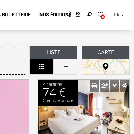
 BILLETTERIE
NOS ÉDITIONS
FR
0
LISTE
CARTE
À partir de
74 €
Chambre double