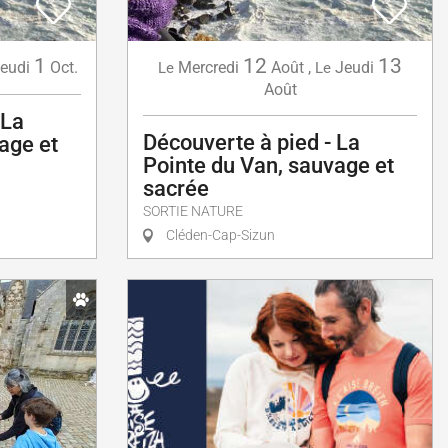
1
12
13
eudi
Oct.
Mercredi
Août
,
Jeudi
Le
Le
Août
 La
Découverte à pied - La
age et
Pointe du Van, sauvage et
sacrée
SORTIE NATURE
Cléden-Cap-Sizun