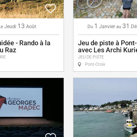
13
1
31
Jeudi
Août
Janvier
Dé
Le
Du
au
uidée - Rando à la
Jeu de piste à Pont
du Raz
avec Les Archi Kuri
URE
JEU DE PISTE
Pont-Croix