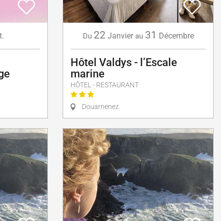
22
31
t.
Janvier
Décembre
Du
au
Hôtel Valdys - l’Escale
ge
marine
HÔTEL - RESTAURANT
Douarnenez