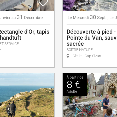
31
30
anvier
Décembre
Mercredi
Sept.
,
J
au
Le
Le
Rectangle d'Or, tapis
Découverte à pied -
 handtuft
Pointe du Van, sauv
sacrée
T SERVICE
SORTIE NATURE
c
Cléden-Cap-Sizun
À partir de
8 €
Adulte