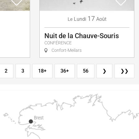
17
Lundi
Août
Le
Nuit de la Chauve-Souris
CONFÉRENCE
Confort-Meilars
2
3
18+
36+
56
❯
❯❯