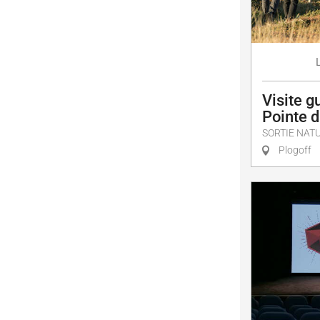
Visite g
Pointe 
SORTIE NAT
Plogoff