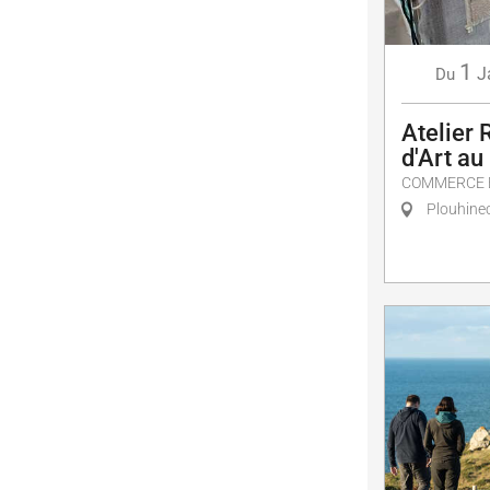
1
J
Du
Atelier 
d'Art au
COMMERCE E
Plouhine