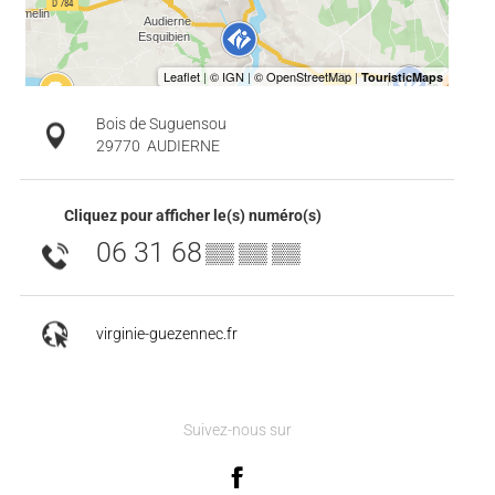
Bois de Suguensou
29770
AUDIERNE
Cliquez pour afficher le(s) numéro(s)
06 31 68
▒▒ ▒▒ ▒▒
virginie-guezennec.fr
Suivez-nous sur