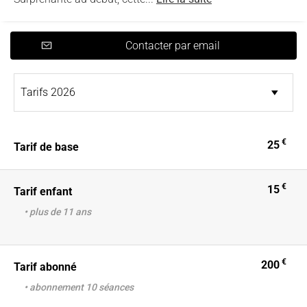
Contacter par email
€
25
Tarif de base
€
15
Tarif enfant
• plus de 11 ans
€
200
Tarif abonné
• abonnement 10 séances