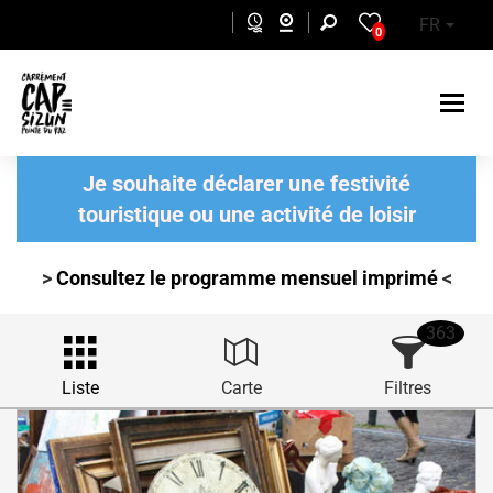
Aller au contenu principal
FR
0
Je souhaite déclarer une festivité
touristique ou une activité de loisir
>
Consultez le programme mensuel
imprimé
<
363
Liste
Carte
Filtres