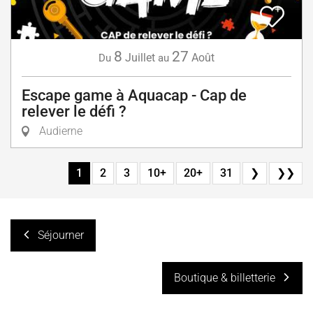
8
27
Juillet
Août
Du
au
Escape game à Aquacap - Cap de
relever le défi ?
Audierne
1
2
3
10+
20+
31
❯
❯❯
Séjourner
Boutique & billetterie