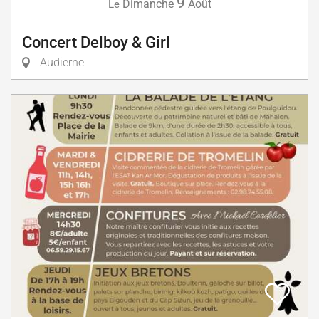
9
Dimanche
Août
Le
Concert Delboy & Girl
Audierne