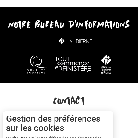
notre bureau d'informations
AUDIERNE
COMMENT VENIR ?
Contact
+33(0)2 57 56 03 13
Gestion des préférences
sur les cookies