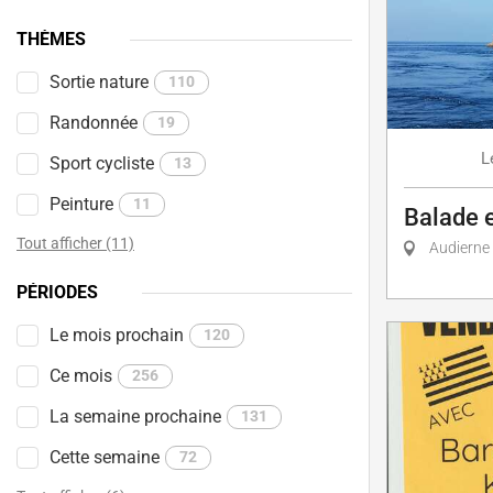
THÈMES
Sortie nature
110
Randonnée
19
L
Sport cycliste
13
Peinture
11
Balade 
Tout afficher (11)
Audierne
PÉRIODES
Le mois prochain
120
Ce mois
256
La semaine prochaine
131
Cette semaine
72