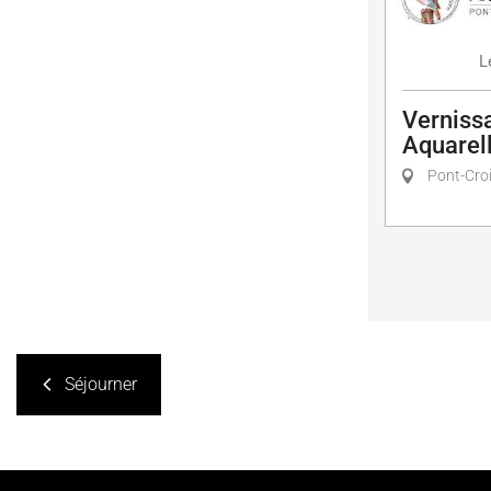
L
Vernissa
Aquarell
Pont-Cro
Séjourner