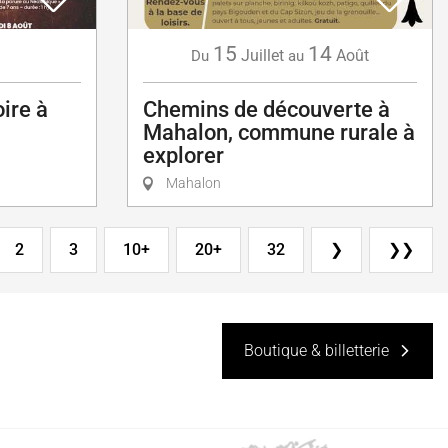
15
14
Juillet
Août
Du
au
oire à
Chemins de découverte à
Mahalon, commune rurale à
explorer
Mahalon
2
3
10+
20+
32
❯
❯❯
Boutique & billetterie