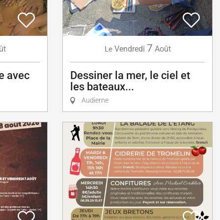
7
ût
Vendredi
Août
Le
e avec
Dessiner la mer, le ciel et
les bateaux...
Audierne