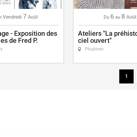
7
6
8
Vendredi
Août
Août
e
Du
au
ge - Exposition des
Ateliers "La préhist
es de Fred P.
ciel ouvert"
ix
Plouhinec
1