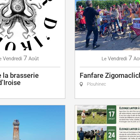
7
7
Vendredi
Août
Vendredi
Ao
e
Le
e la brasserie
Fanfare Zigomaclic
’Iroise
Plouhinec