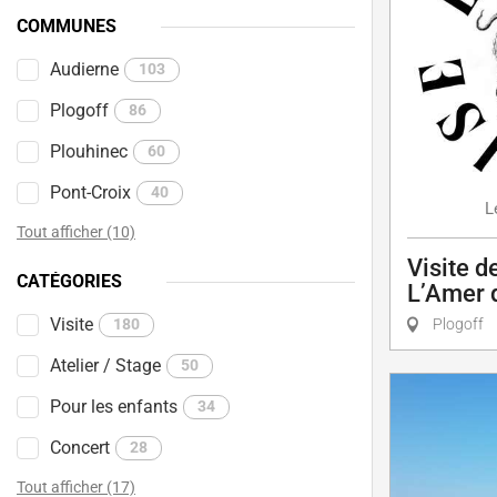
COMMUNES
Audierne
103
Plogoff
86
Plouhinec
60
Pont-Croix
40
L
Tout afficher (10)
Visite d
CATÉGORIES
L’Amer d
Visite
180
Plogoff
Atelier / Stage
50
Pour les enfants
34
Concert
28
Tout afficher (17)