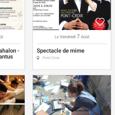
7
ût
Vendredi
Août
Le
ahalon -
Spectacle de mime
antus
Pont-Croix