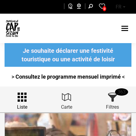
Aller au contenu principal
FR
0
Je souhaite déclarer une festivité
touristique ou une activité de loisir
>
Consultez le programme mensuel
imprimé
<
363
Liste
Carte
Filtres