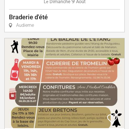
9
Dimanche
Août
Le
Braderie d'été
Audierne