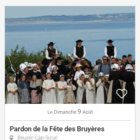
9
Dimanche
Août
Le
Pardon de la Fête des Bruyères
Beuzec-Cap-Sizun