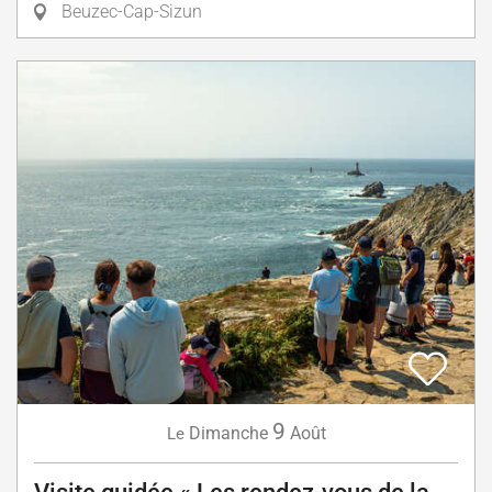
Beuzec-Cap-Sizun
9
Dimanche
Août
Le