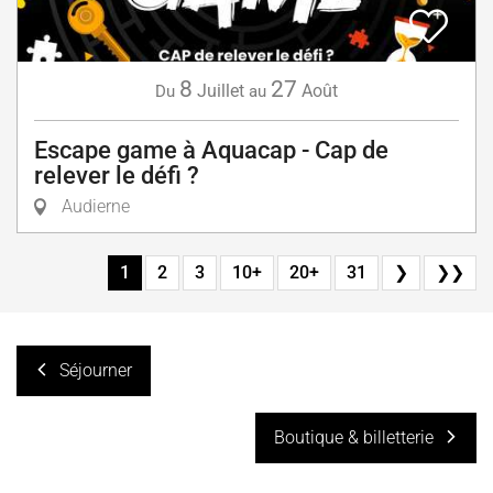
8
27
Juillet
Août
Du
au
Escape game à Aquacap - Cap de
relever le défi ?
Audierne
1
2
3
10+
20+
31
❯
❯❯
Séjourner
Boutique & billetterie