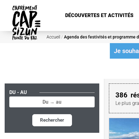
Aller au contenu principal
DÉCOUVERTES ET ACTIVITÉS
Accueil
/
Agenda des festivités et programme d
Je souhai
DU - AU
386
ré
Le plus gr
Rechercher