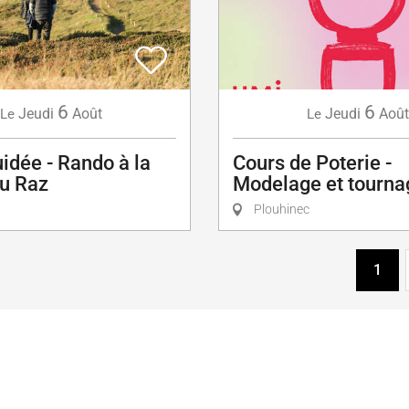
6
6
Jeudi
Août
Jeudi
Août
Le
Le
uidée - Rando à la
Cours de Poterie -
du Raz
Modelage et tourna
Plouhinec
1