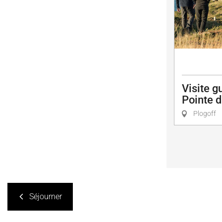
Visite g
Pointe 
Plogoff
Séjourner