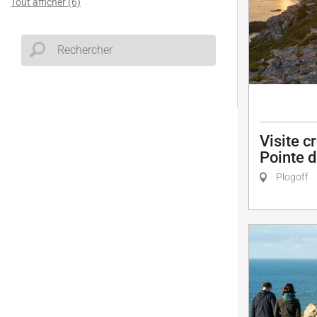
Tout afficher (6)
Visite c
Pointe 
Plogoff