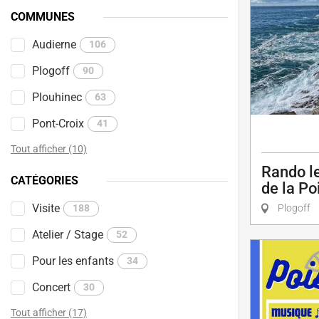
COMMUNES
Audierne
106
Plogoff
90
Plouhinec
63
Pont-Croix
41
Tout afficher (10)
Rando le
CATÉGORIES
de la Po
Visite
188
Plogoff
Atelier / Stage
52
Pour les enfants
34
Concert
30
Tout afficher (17)