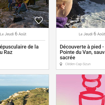
6
6
Jeudi
Août
Jeudi
Août
Le
Le
répusculaire de la
Découverte à pied -
du Raz
Pointe du Van, sauv
sacrée
Cléden-Cap-Sizun