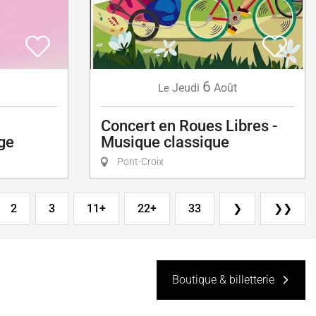
6
Jeudi
Août
Le
Concert en Roues Libres -
ge
Musique classique
Pont-Croix
2
3
11+
22+
33
❯
❯❯
Boutique & billetterie