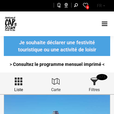
Aller au contenu principal
FR
0
Je souhaite déclarer une festivité
touristique ou une activité de loisir
>
Consultez le programme mensuel
imprimé
<
373
Liste
Carte
Filtres