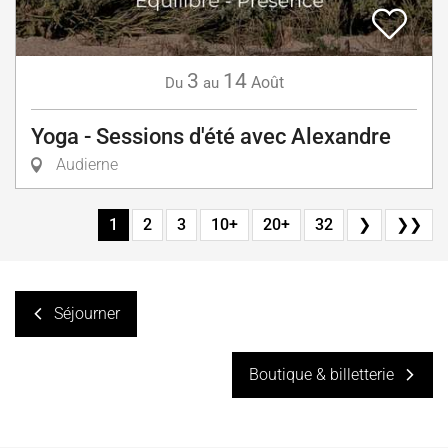
3
14
Août
Du
au
Yoga - Sessions d'été avec Alexandre
Audierne
1
2
3
10+
20+
32
❯
❯❯
Séjourner
Boutique & billetterie