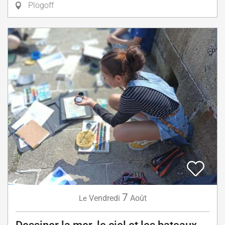
Plogoff
7
Vendredi
Août
Le