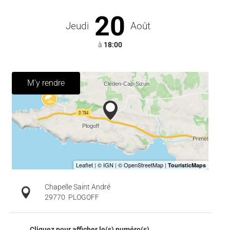
20
Jeudi
Août
à
18:00
M'y rendre
Chapelle Saint André
29770
PLOGOFF
Cliquez pour afficher le(s) numéro(s)