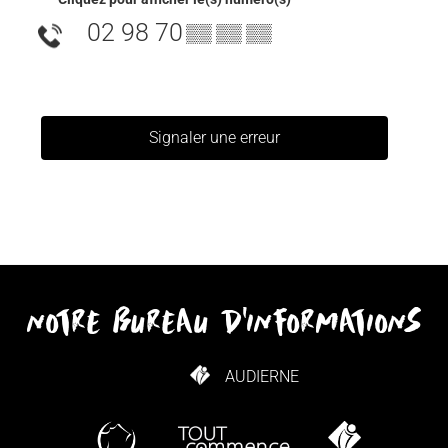
02 98 70
▒▒ ▒▒ ▒▒
Signaler une erreur
notre bureau d'informations
AUDIERNE