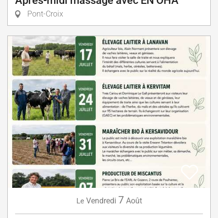
Après-midi massage avec EN'OHA
Pont-Croix
7
Vendredi
Août
Le