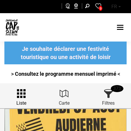
Aller au contenu principal
FR
0
Je souhaite déclarer une festivité
touristique ou une activité de loisir
>
Consultez le programme mensuel
imprimé
<
373
Liste
Carte
Filtres