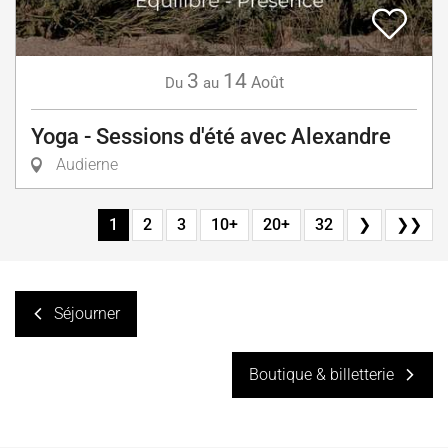
3
14
Août
Du
au
Yoga - Sessions d'été avec Alexandre
Audierne
1
2
3
10+
20+
32
❯
❯❯
Séjourner
Boutique & billetterie