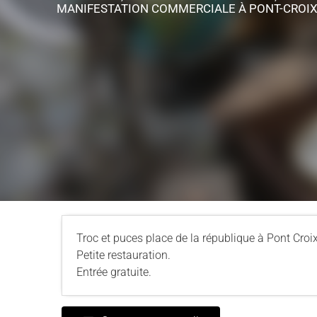
MANIFESTATION COMMERCIALE
À PONT-CROI
Troc et puces place de la république à Pont Croix
Petite restauration.
Entrée gratuite.