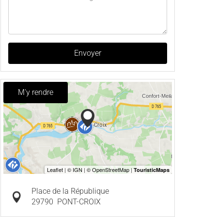
Envoyer
M'y rendre
Place de la République
29790
PONT-CROIX