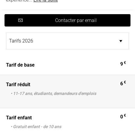
Contacter par email
€
9
Tarif de base
€
6
Tarif réduit
• 11-17 ans, étudiants, demandeurs d'emplois
€
0
Tarif enfant
• Gratuit enfant - de 10 ans