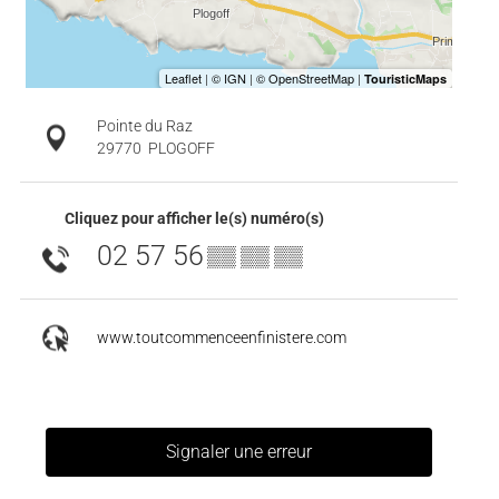
Pointe du Raz
29770
PLOGOFF
Cliquez pour afficher le(s) numéro(s)
02 57 56
▒▒ ▒▒ ▒▒
www.toutcommenceenfinistere.com
Signaler une erreur