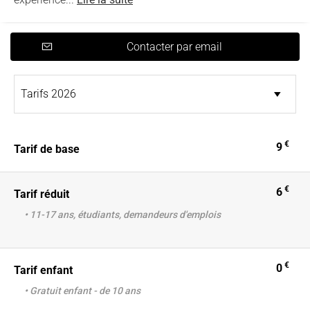
Contacter par email
€
9
Tarif de base
€
6
Tarif réduit
• 11-17 ans, étudiants, demandeurs d'emplois
€
0
Tarif enfant
• Gratuit enfant - de 10 ans