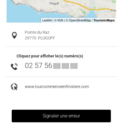
Pointe du Raz
29770
PLOGOFF
Cliquez pour afficher le(s) numéro(s)
02 57 56
▒▒ ▒▒ ▒▒
www.toutcommenceenfinistere.com
Signaler une erreur