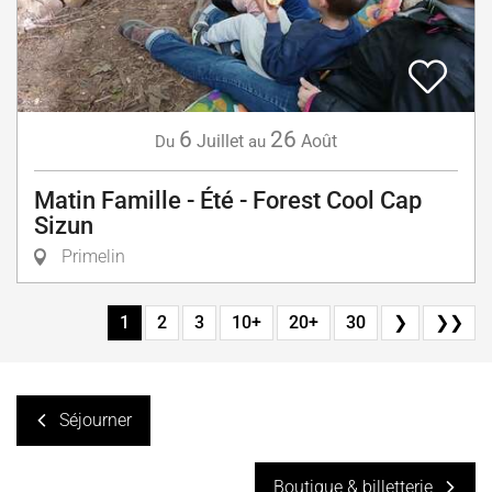
6
26
Juillet
Août
Du
au
Matin Famille - Été - Forest Cool Cap
Sizun
Primelin
1
2
3
10+
20+
30
❯
❯❯
Séjourner
Boutique & billetterie