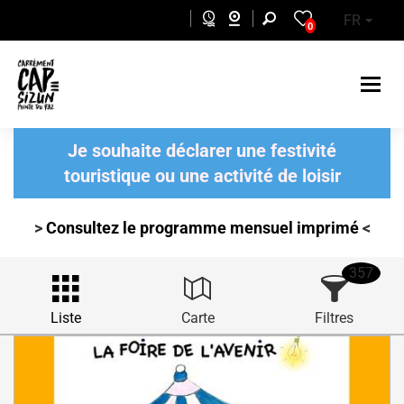
Aller au contenu principal
FR
0
Je souhaite déclarer une festivité
touristique ou une activité de loisir
>
Consultez le programme mensuel
imprimé
<
357
Liste
Carte
Filtres