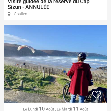
Visite guidée de la réserve du Cap
Sizun - ANNULÉE
Goulien
10
11
Lundi
Août
,
Mardi
Août
Le
Le