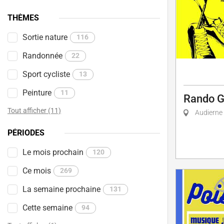
THÈMES
Sortie nature
116
Randonnée
22
Sport cycliste
13
Peinture
11
Rando 
Tout afficher (11)
Audierne
PÉRIODES
Le mois prochain
120
Ce mois
269
La semaine prochaine
131
Cette semaine
94