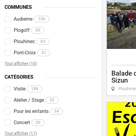
COMMUNES
Audierne
106
Plogoff
90
Plouhinec
63
Pont-Croix
41
Tout afficher (10)
Balade 
CATÉGORIES
Sizun
Visite
188
Plouhine
Atelier / Stage
52
Pour les enfants
34
Concert
30
Tout afficher (17)