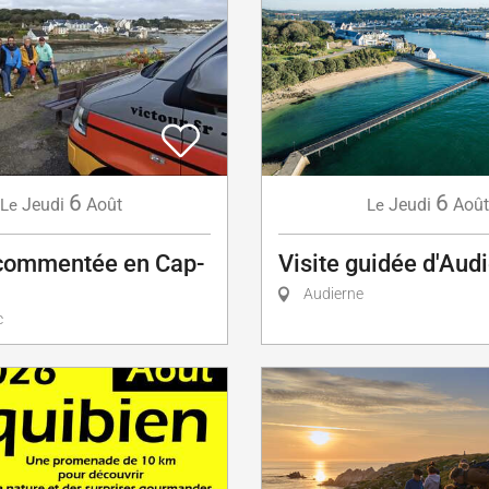
6
6
Jeudi
Août
Jeudi
Août
Le
Le
commentée en Cap-
Visite guidée d'Aud
Audierne
c