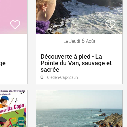
6
Jeudi
Août
Le
Découverte à pied - La
ge
Pointe du Van, sauvage et
sacrée
Cléden-Cap-Sizun