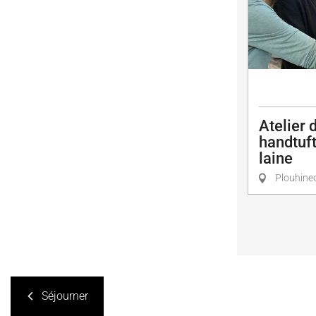
Atelier d
handtuft
laine
Plouhine
Séjourner