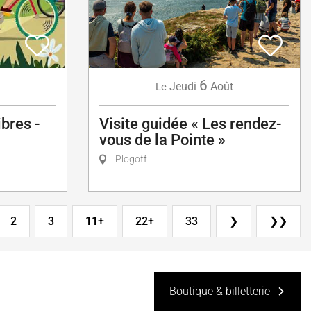
6
Jeudi
Août
Le
Visite guidée « Les rendez-
bres -
vous de la Pointe »
Plogoff
2
3
11+
22+
33
❯
❯❯
Boutique & billetterie