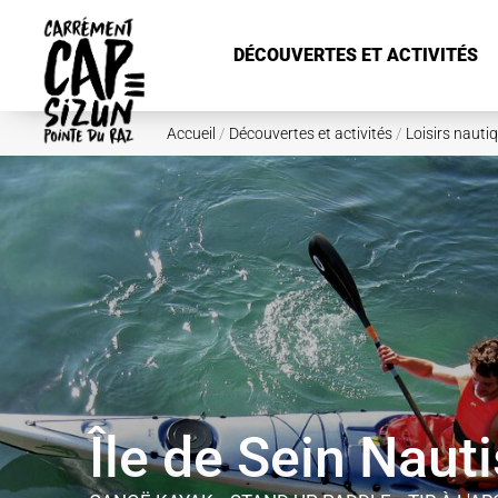
Aller au contenu principal
DÉCOUVERTES ET ACTIVITÉS
Accueil
/
Découvertes et activités
/
Loisirs nauti
Île de Sein Naut