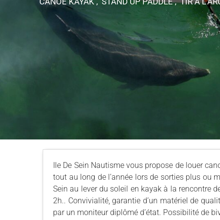
CANOË KAYAK , STAND UP PADDLE , TIR À L'A
Ile De Sein Nautisme vous propose de louer canoë
tout au long de l’année lors de sorties plus ou 
Sein au lever du soleil en kayak à la rencontre 
2h.. Convivialité, garantie d’un matériel de qua
par un moniteur diplômé d’état. Possibilité de bi