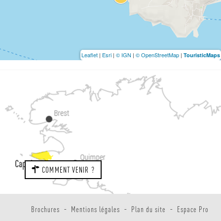
Leaflet
|
Esri
|
© IGN
|
© OpenStreetMap
|
TouristicMaps
Cap sizun
COMMENT VENIR ?
Brochures
Mentions légales
Plan du site
Espace Pro