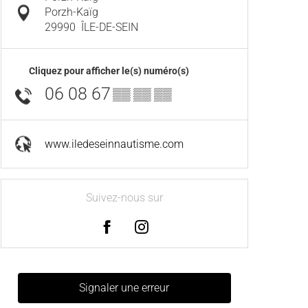
Porzh-Kaïg
29990
ÎLE-DE-SEIN
Cliquez pour afficher le(s) numéro(s)
06 08 67
▒▒ ▒▒ ▒▒
www.iledeseinnautisme.com
Suivez-nous sur
Signaler une erreur