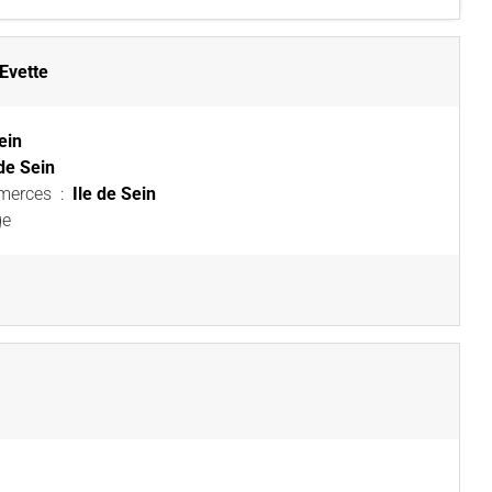
 Evette
ein
 de Sein
mmerces
:
Ile de Sein
ge