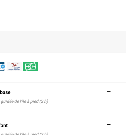
—
 base
 guidée de l'île à pied (2 h)
—
fant
 guidée de l'île à pied (2 h)