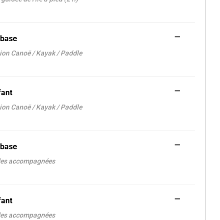
—
 base
tion Canoë / Kayak / Paddle
—
fant
tion Canoë / Kayak / Paddle
—
 base
des accompagnées
—
fant
des accompagnées