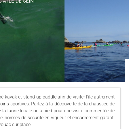
RC
À ÎLE-DE-SEIN
-kayak et stand-up paddle afin de visiter l’île autrement
moins sportives. Partez à la découverte de la chaussée de
de la faune locale ou à pied pour une visite commentée de
lité, normes de sécurité en vigueur et encadrement garanti
vouac sur place.