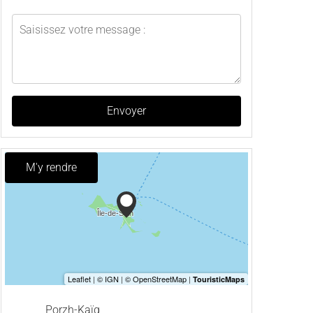
Envoyer
M'y rendre
Porzh-Kaïg