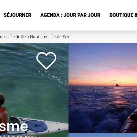
SÉJOURNER
AGENDA : JOUR PAR JOUR
BOUTIQUE &
ques
/
Île de Sein Nautisme - Île-de-Sein
isme