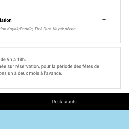
—
tiation
ation Kayak/Paddle, Tir à l'arc, Kayak pêche
 de 9h à 18h.
née sur réservation, pour la période des fêtes de
ions un à deux mois à l'avance.
Restaurants