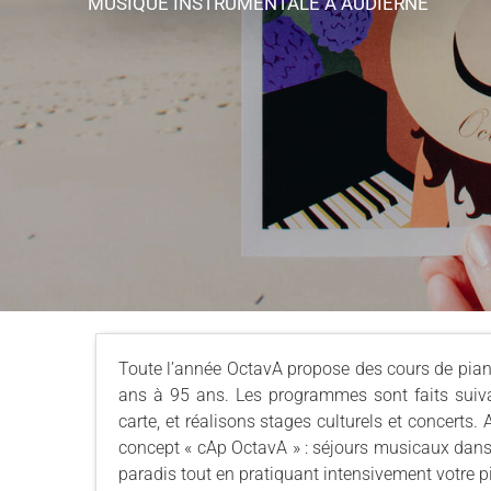
MUSIQUE INSTRUMENTALE
À AUDIERNE
Toute l’année OctavA propose des cours de piano 
ans à 95 ans. Les programmes sont faits suiva
carte, et réalisons stages culturels et concerts.
concept « cAp OctavA » : séjours musicaux dans
paradis tout en pratiquant intensivement votre p