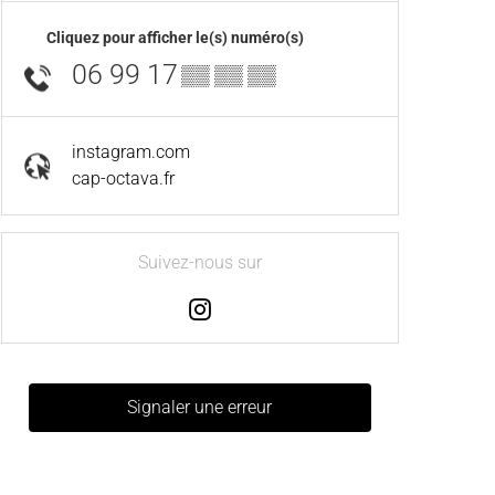
Cliquez pour afficher le(s) numéro(s)
06 99 17
▒▒ ▒▒ ▒▒
instagram.com
cap-octava.fr
Suivez-nous sur
Signaler une erreur