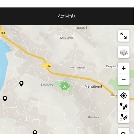
Activités
+
−