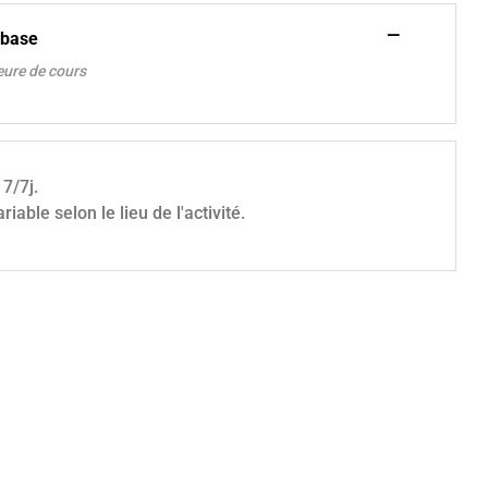
—
 base
eure de cours
 7/7j.
riable selon le lieu de l'activité.