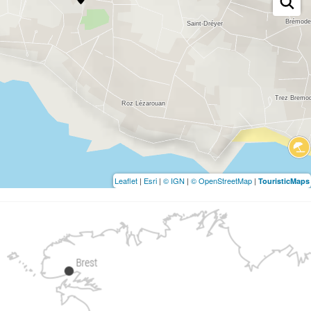
Leaflet
|
Esri
|
© IGN
|
© OpenStreetMap
|
TouristicMaps