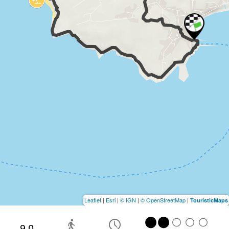
Leaflet
|
Esri
|
© IGN
|
© OpenStreetMap
|
TouristicMaps
9.0