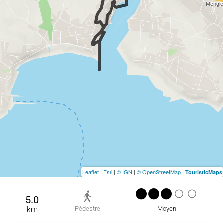
Leaflet
|
Esri
|
© IGN
|
© OpenStreetMap
|
TouristicMaps
5.0
km
Pédestre
Moyen