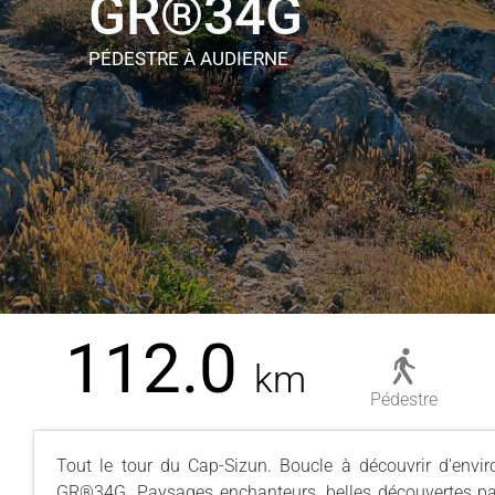
GR®34G
PÉDESTRE
À AUDIERNE
112.0
km
Pédestre
Tout le tour du Cap-Sizun. Boucle à découvrir d'env
GR®34G. Paysages enchanteurs, belles découvertes pat