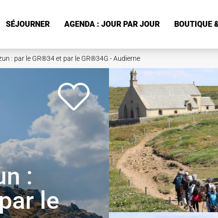
SÉJOURNER
AGENDA : JOUR PAR JOUR
BOUTIQUE &
zun : par le GR®34 et par le GR®34G - Audierne
n :
par le