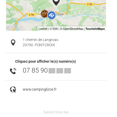
1 chemin de Langroas
29790
PONT-CROIX
Cliquez pour afficher le(s) numéro(s)
07 85 90
▒▒ ▒▒ ▒▒
www.campinglizoe.fr
Suivez-nous sur