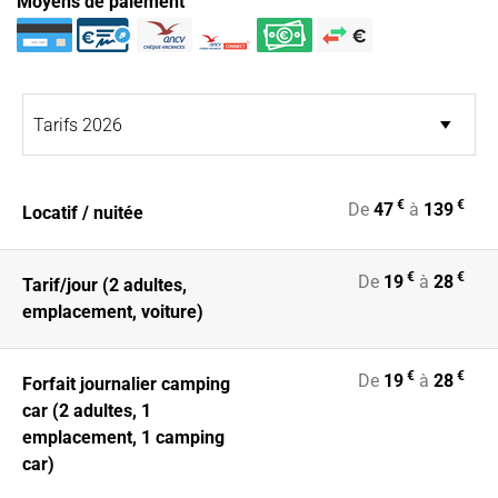
Moyens de paiement
€
€
De
47
à
139
Locatif / nuitée
€
€
De
19
à
28
Tarif/jour (2 adultes,
emplacement, voiture)
€
€
De
19
à
28
Forfait journalier camping
car (2 adultes, 1
emplacement, 1 camping
car)