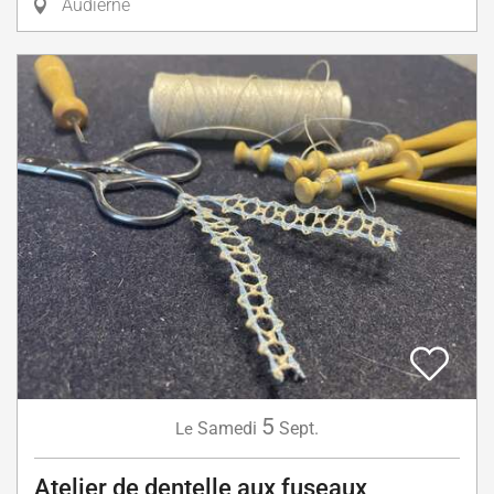
Audierne
5
Samedi
Sept.
Le
Atelier de dentelle aux fuseaux