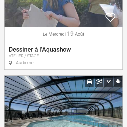
19
Mercredi
Août
Le
Dessiner à l'Aquashow
ATELIER / STAGE
Audierne