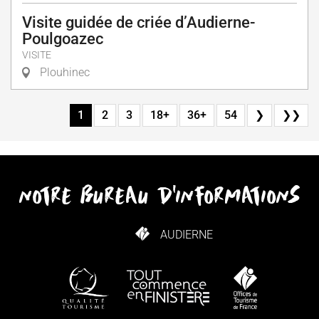
Visite guidée de criée d’Audierne-
Poulgoazec
VISITE
Plouhinec
1
2
3
18+
36+
54
❯
❯❯
notre bureau d'informations
AUDIERNE
COMMENT VENIR ?