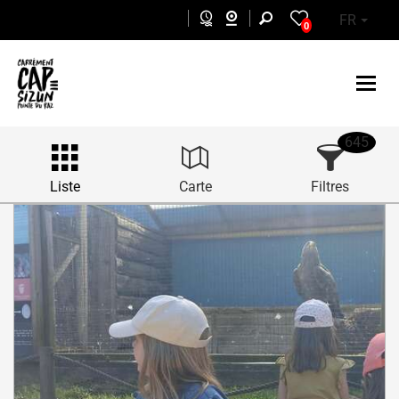
Aller au contenu principal
FR
0
645
Liste
Carte
Filtres