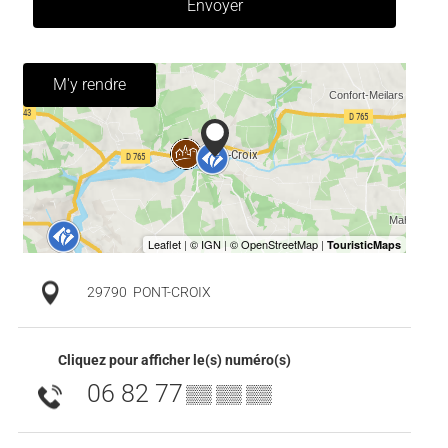
Envoyer
M'y rendre
29790
PONT-CROIX
Cliquez pour afficher le(s) numéro(s)
06 82 77
▒▒ ▒▒ ▒▒