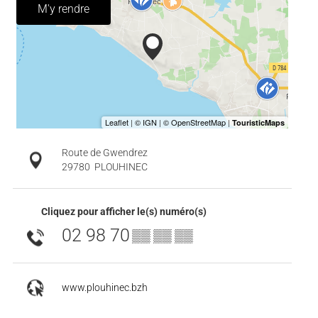
M'y rendre
Route de Gwendrez
29780
PLOUHINEC
Cliquez pour afficher le(s) numéro(s)
02 98 70
▒▒ ▒▒ ▒▒
www.plouhinec.bzh