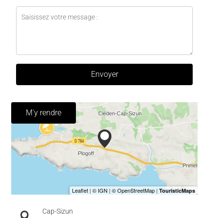
Envoyer
M'y rendre
Cap-Sizun