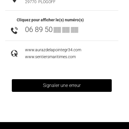
29770
PLOGOFF
Cliquez pour afficher le(s) numéro(s)
06 89 50
▒▒ ▒▒ ▒▒
www.aurazdelapointegr34.com
www.sentiersmaritimes.com
Signaler une erreur