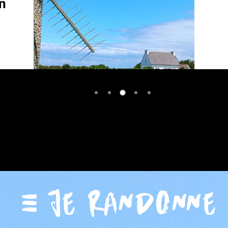
balnéaire
JE RANDONNE