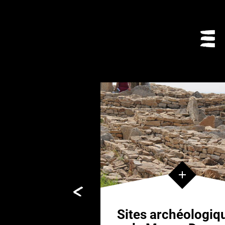
Moulins à vent et
eau
archéologiques