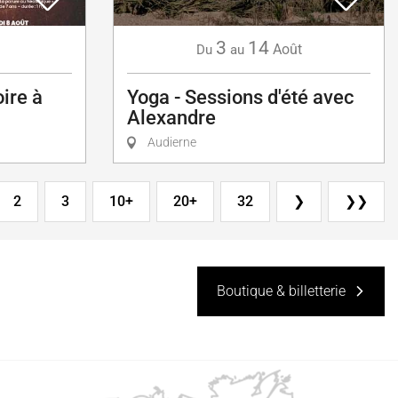
3
14
Août
Du
au
oire à
Yoga - Sessions d'été avec
Alexandre
Audierne
2
3
10+
20+
32
❯
❯❯
Boutique & billetterie