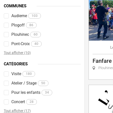
COMMUNES
Audierne
103
Plogoff
86
Plouhinec
60
Pont-Croix
40
L
Tout afficher (10)
Fanfare
CATÉGORIES
Plouhine
Visite
180
Atelier / Stage
50
Pour les enfants
34
Concert
28
Tout afficher (17)