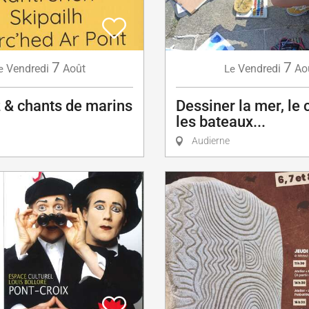
7
7
Vendredi
Août
Vendredi
Ao
e
Le
 & chants de marins
Dessiner la mer, le c
les bateaux...
Audierne