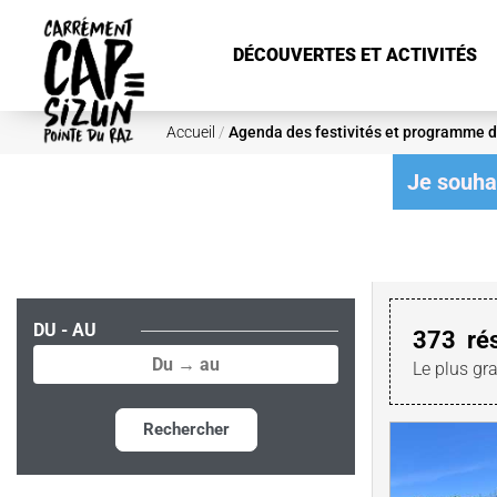
Aller au contenu principal
DÉCOUVERTES ET ACTIVITÉS
Accueil
/
Agenda des festivités et programme d
Je souhai
DU - AU
373
ré
Le plus gr
Rechercher