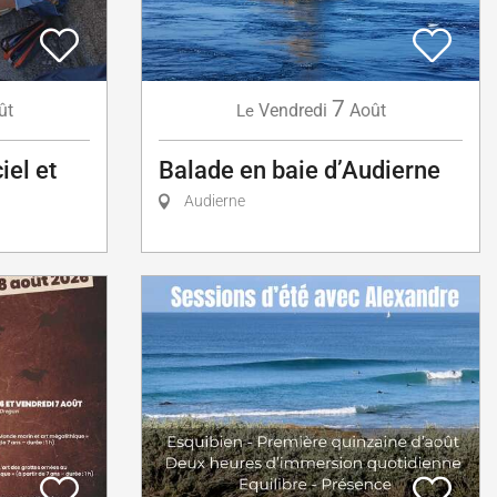
7
ût
Vendredi
Août
Le
iel et
Balade en baie d’Audierne
Audierne