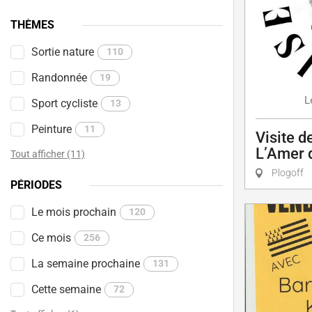
THÈMES
Sortie nature
110
Randonnée
19
L
Sport cycliste
13
Peinture
11
Visite d
L’Amer d
Tout afficher (11)
Plogoff
PÉRIODES
Le mois prochain
120
Ce mois
256
La semaine prochaine
131
Cette semaine
72