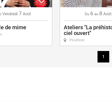
7
6
8
Vendredi
Août
Août
e
Du
au
le de mime
Ateliers "La préhist
ciel ouvert"
ix
Plouhinec
1