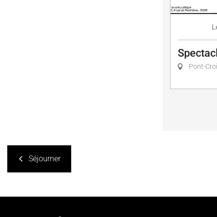
L
Spectac
Pont-Cro
Séjourner