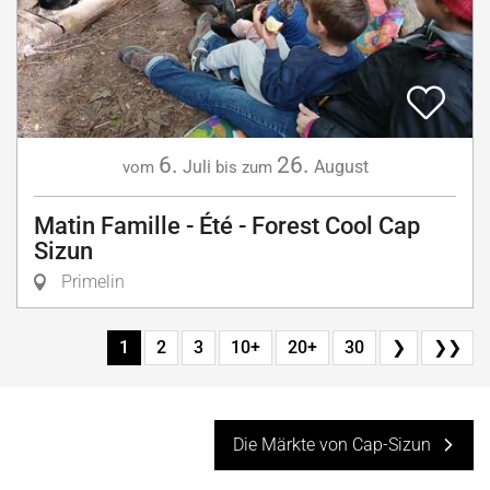
6.
26.
Juli
August
vom
bis zum
Matin Famille - Été - Forest Cool Cap
Sizun
Primelin
1
2
3
10+
20+
30
❯
❯❯
Die Märkte von Cap-Sizun