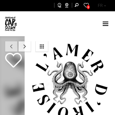
Aller au contenu principal
FR
0