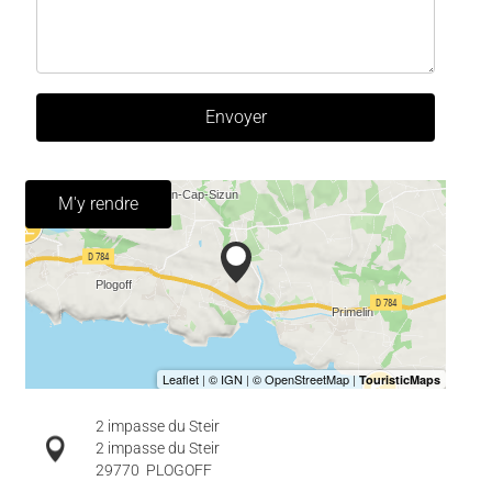
Envoyer
M'y rendre
2 impasse du Steir
2 impasse du Steir
29770
PLOGOFF