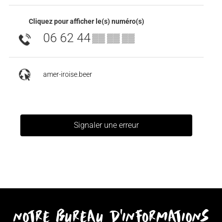
Cliquez pour afficher le(s) numéro(s)
06 62 44
▒▒ ▒▒ ▒▒
amer-iroise.beer
Signaler une erreur
notre bureau d'informations