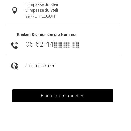
2 impasse du Steir
2 impasse du Steir
29770
PLOGOFF
Klicken Sie hier, um die Nummer
06 62 44
▒▒ ▒▒ ▒▒
amer-iroise.beer
Einen Irrtum angeben