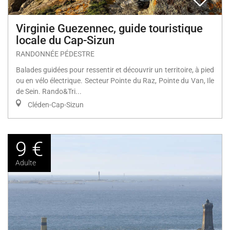
Virginie Guezennec, guide touristique
locale du Cap-Sizun
RANDONNÉE PÉDESTRE
Balades guidées pour ressentir et découvrir un territoire, à pied
ou en vélo électrique. Secteur Pointe du Raz, Pointe du Van, Ile
de Sein. Rando&Tri...
Cléden-Cap-Sizun
9 €
Adulte