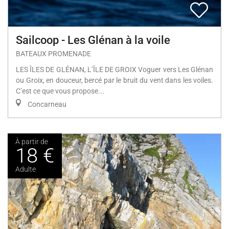
Sailcoop - Les Glénan à la voile
BATEAUX PROMENADE
LES ÎLES DE GLÉNAN, L’ÎLE DE GROIX Voguer vers Les Glénan
ou Groix, en douceur, bercé par le bruit du vent dans les voiles.
C’est ce que vous propose...
Concarneau
À partir de
18 €
Adulte