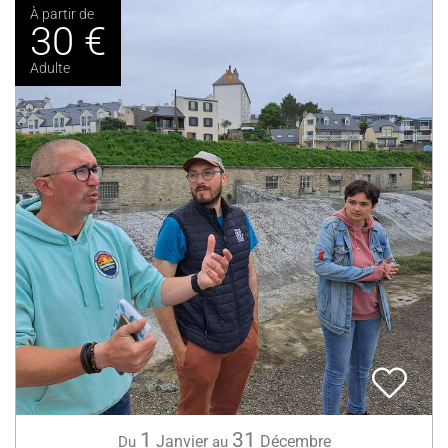
À partir de
30 €
Adulte
1
31
Janvier
Décembre
Du
au