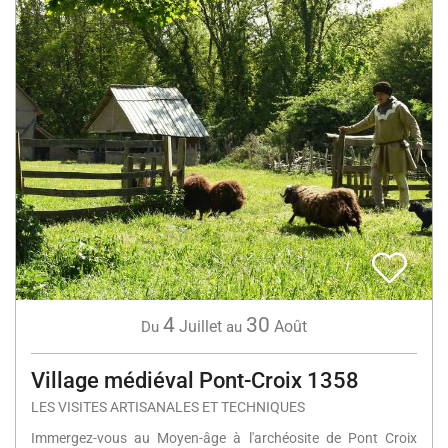
4
30
Juillet
Août
Du
au
Village médiéval Pont-Croix 1358
LES VISITES ARTISANALES ET TECHNIQUES
Immergez-vous au Moyen-âge à l'archéosite de Pont Croix