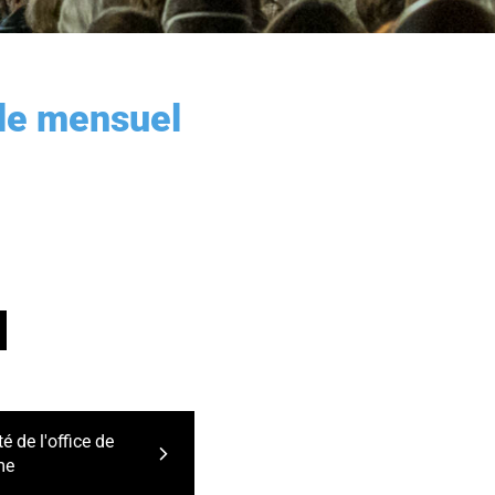
 le mensuel
 de l'office de
me