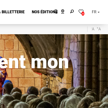
 BILLETTERIE
NOS ÉDITIONS
FR
0
-
+
A
A
ment mon