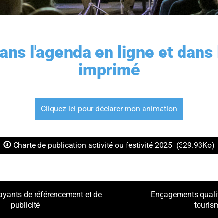
ans l'agenda en ligne et dans
imprimé
Cliquez ici pour déclarer mon animation
Charte de publication activité ou festivité 2025
(329.93Ko)
ayants de référencement et de
Engagements qualité
publicité
touris