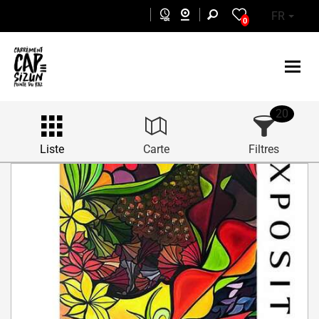
Aller au contenu principal
FR
0
20
Liste
Carte
Filtres