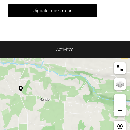
Signaler une erreur
Activités
+
−