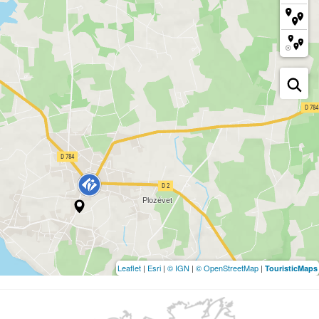
Leaflet
|
Esri
|
© IGN
|
© OpenStreetMap
|
TouristicMaps