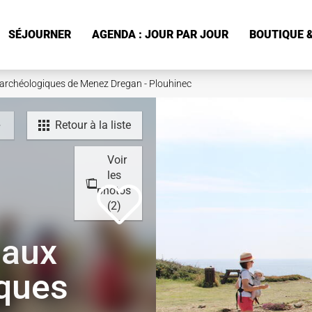
SÉJOURNER
AGENDA : JOUR PAR JOUR
BOUTIQUE &
es archéologiques de Menez Dregan - Plouhinec
Retour à la liste
Voir
les
photos
(2)
 aux
iques