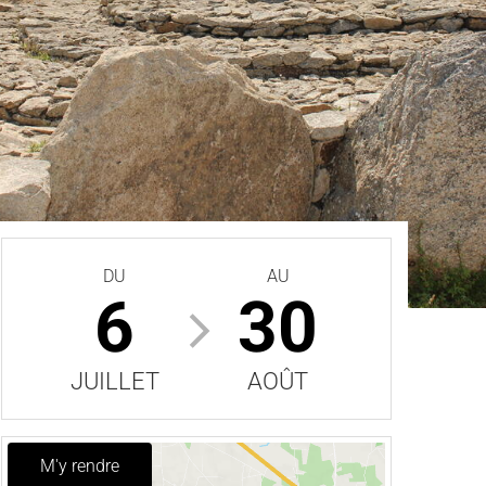
DU
AU
6
30
JUILLET
AOÛT
M'y rendre