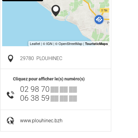
29780
PLOUHINEC
Cliquez pour afficher le(s) numéro(s)
02 98 70
▒▒ ▒▒ ▒▒
06 38 59
▒▒ ▒▒ ▒▒
www.plouhinec.bzh