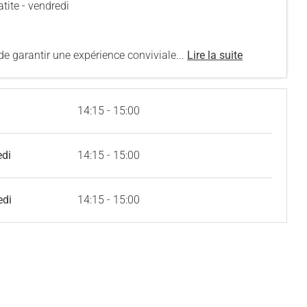
atite - vendredi
 de garantir une expérience conviviale...
Lire la suite
14:15 - 15:00
edi
14:15 - 15:00
edi
14:15 - 15:00