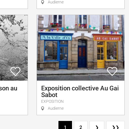
Audierne
son au
Exposition collective Au Gai
Sabot
EXPOSITION
Audierne
1
2
❯
❯❯