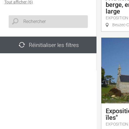
Tout afficher (6)
berge, en
large
EXPOSITION
Beuzec-C
Réinitialiser les filtres
Expositi
îles"
EXPOSITION