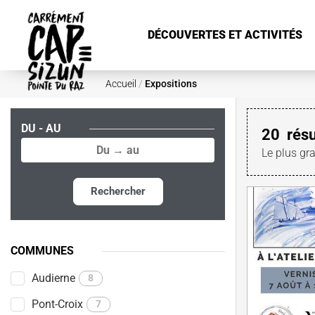
Aller au contenu principal
DÉCOUVERTES ET ACTIVITÉS
Accueil
/
Expositions
DU - AU
20
résu
Le plus gr
Rechercher
COMMUNES
Audierne
8
Pont-Croix
7