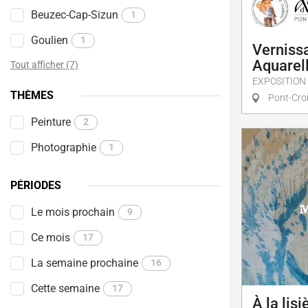
Beuzec-Cap-Sizun
1
Goulien
1
Vernissa
Aquarell
Tout afficher (7)
EXPOSITION
THÈMES
Pont-Cro
Peinture
2
Photographie
1
PÉRIODES
Le mois prochain
9
Ce mois
17
La semaine prochaine
16
Cette semaine
17
À la lisi