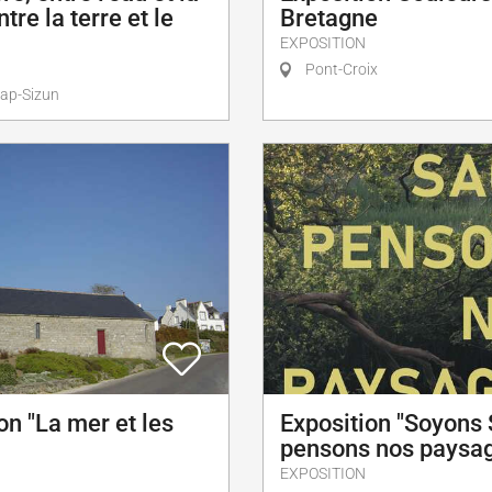
tre la terre et le
Bretagne
EXPOSITION
Pont-Croix
ap-Sizun
on "La mer et les
Exposition "Soyons
pensons nos paysa
EXPOSITION