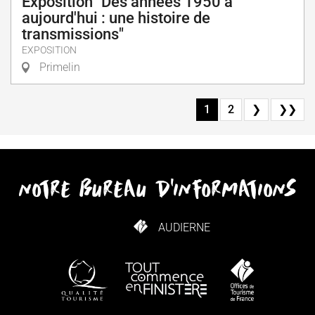
Exposition "Des années 1950 à
aujourd'hui : une histoire de
transmissions"
EXPOSITION
Primelin
1
2
❯
❯❯
notre bureau d'informations
AUDIERNE
COMMENT VENIR ?