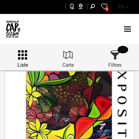
Aller au contenu principal
FR
0
20
Liste
Carte
Filtres