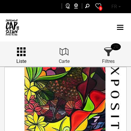
Aller au contenu principal
FR
0
20
Liste
Carte
Filtres