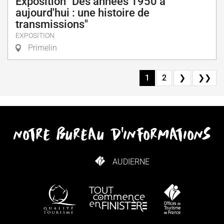
Exposition "Des années 1950 à
aujourd'hui : une histoire de
transmissions"
EXPOSITION
Primelin
1
2
❯
❯❯
notre bureau d'informations
AUDIERNE
COMMENT VENIR ?