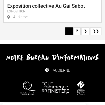
Exposition collective Au Gai Sabot
EXPOSITION
Audierne
1
2
❯
❯❯
notre bureau d'informations
AUDIERNE
COMMENT VENIR ?