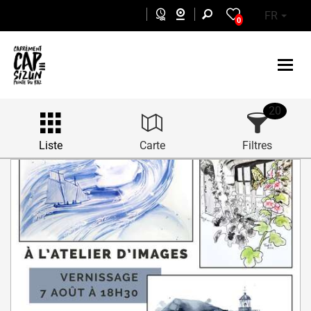
Aller au contenu principal
FR
0
20
Liste
Carte
Filtres