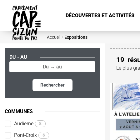
Aller au contenu principal
DÉCOUVERTES ET ACTIVITÉS
Accueil
/
Expositions
DU - AU
19
résu
Le plus gr
Rechercher
COMMUNES
Audierne
8
Pont-Croix
6