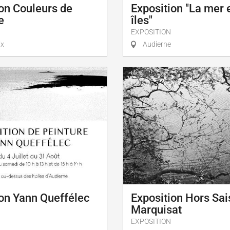
on Couleurs de
Exposition "La mer e
e
îles"
EXPOSITION
ix
Audierne
ion Yann Queffélec
Exposition Hors Sai
Marquisat
EXPOSITION