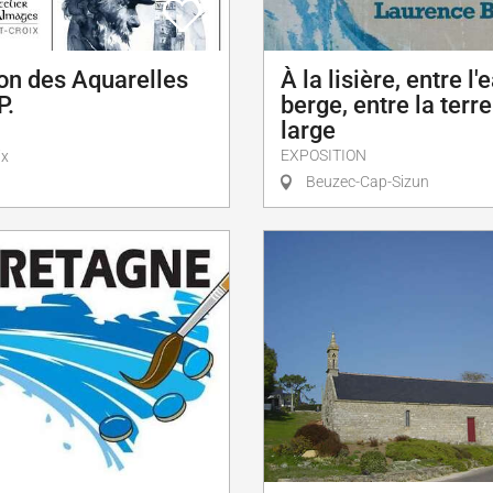
on des Aquarelles
À la lisière, entre l'
P.
berge, entre la terre
large
EXPOSITION
ix
Beuzec-Cap-Sizun