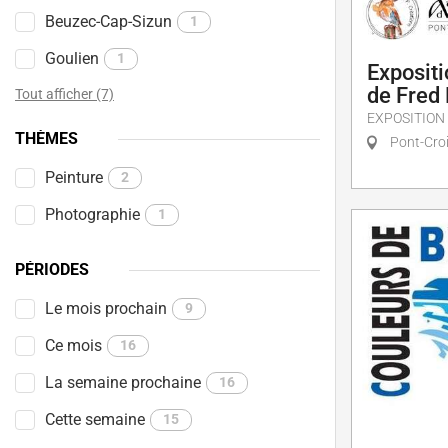
Beuzec-Cap-Sizun
1
Goulien
1
Expositi
de Fred 
Tout afficher (7)
EXPOSITION
THÈMES
Pont-Cro
Peinture
2
Photographie
1
PÉRIODES
Le mois prochain
9
Ce mois
16
La semaine prochaine
16
Cette semaine
15