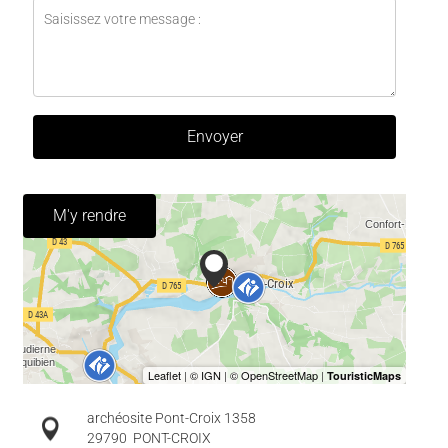
Envoyer
M'y rendre
archéosite Pont-Croix 1358
29790
PONT-CROIX