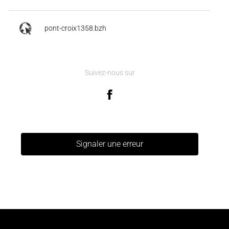
pont-croix1358.bzh
Suivez-nous sur
Signaler une erreur