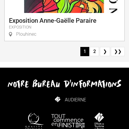
Exposition Anne-Gaëlle Paraire
EXPOSITION
Plouhinec
1
2
❯
❯❯
notre bureau d'informations
AUDIERNE
COMMENT VENIR ?