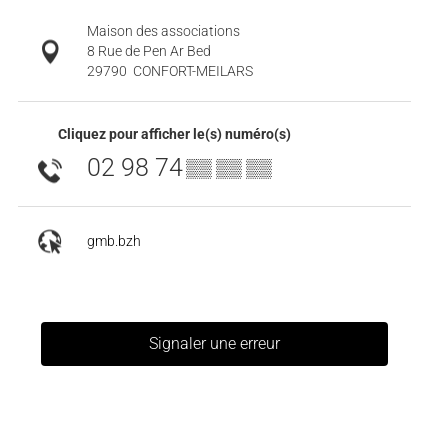
Maison des associations
8 Rue de Pen Ar Bed
29790
CONFORT-MEILARS
Cliquez pour afficher le(s) numéro(s)
02 98 74
▒▒ ▒▒ ▒▒
gmb.bzh
Signaler une erreur