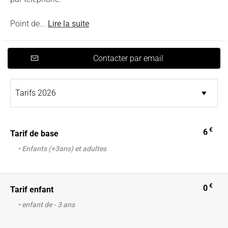
Point de...
Lire la suite
Contacter par email
€
6
Tarif de base
• Enfants (+3ans) et adultes
€
0
Tarif enfant
• enfant de - 3 ans