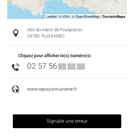
Abri du marin de Poulgoazec
29780
PLOUHINEC
Cliquez pour afficher le(s) numéro(s)
02 57 56
▒▒ ▒▒ ▒▒
www.capsizuntourisme.fr
Signaler une erreur