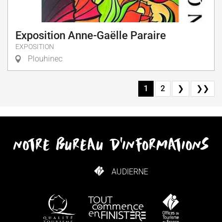
Exposition Anne-Gaëlle Paraire
EXPOSITION
Plouhinec
1
2
❯
❯❯
notre bureau d'informations
AUDIERNE
COMMENT VENIR ?