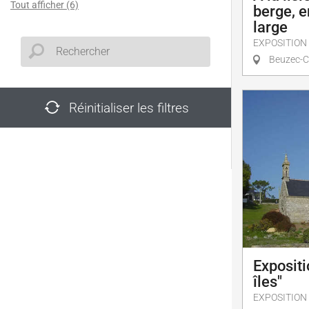
Tout afficher (6)
berge, en
large
EXPOSITION
Beuzec-C
Réinitialiser les filtres
Expositi
îles"
EXPOSITION