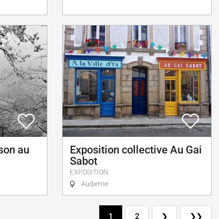
son au
Exposition collective Au Gai
Sabot
EXPOSITION
Audierne
1
2
❯
❯❯