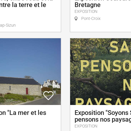
tre la terre et le
Bretagne
EXPOSITION
Pont-Croix
ap-Sizun
on "La mer et les
Exposition "Soyons
pensons nos paysa
EXPOSITION