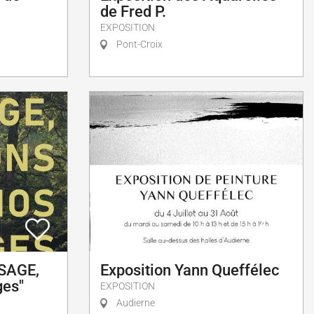
de Fred P.
EXPOSITION
Pont-Croix
 SAGE,
Exposition Yann Queffélec
ges"
EXPOSITION
Audierne