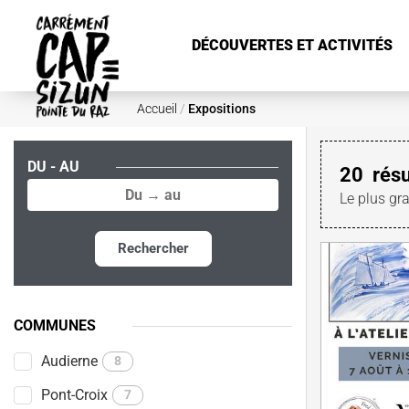
Aller au contenu principal
DÉCOUVERTES ET ACTIVITÉS
Accueil
/
Expositions
DU - AU
20
résu
Le plus gr
Rechercher
COMMUNES
Audierne
8
Pont-Croix
7