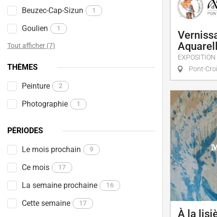
Beuzec-Cap-Sizun
1
Goulien
1
Vernissa
Aquarell
Tout afficher (7)
EXPOSITION
THÈMES
Pont-Cro
Peinture
2
Photographie
1
PÉRIODES
Le mois prochain
9
Ce mois
17
La semaine prochaine
16
Cette semaine
17
À la lisi