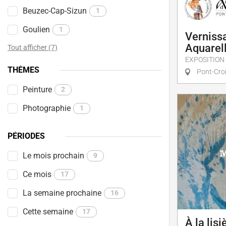
Beuzec-Cap-Sizun
1
Goulien
1
Vernissa
Aquarell
Tout afficher (7)
EXPOSITION
THÈMES
Pont-Cro
Peinture
2
Photographie
1
PÉRIODES
Le mois prochain
9
Ce mois
17
La semaine prochaine
16
Cette semaine
17
À la lisi