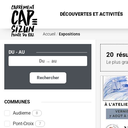
Aller au contenu principal
DÉCOUVERTES ET ACTIVITÉS
Accueil
/
Expositions
DU - AU
20
résu
Le plus gr
Rechercher
COMMUNES
Audierne
8
Pont-Croix
7