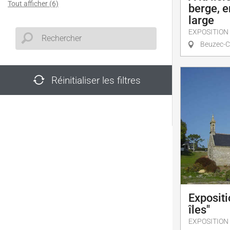
Tout afficher (6)
berge, en
large
EXPOSITION
Beuzec-C
Réinitialiser les filtres
Expositi
îles"
EXPOSITION