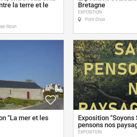
tre la terre et le
Bretagne
EXPOSITION
Pont-Croix
ap-Sizun
on "La mer et les
Exposition "Soyons
pensons nos paysa
EXPOSITION