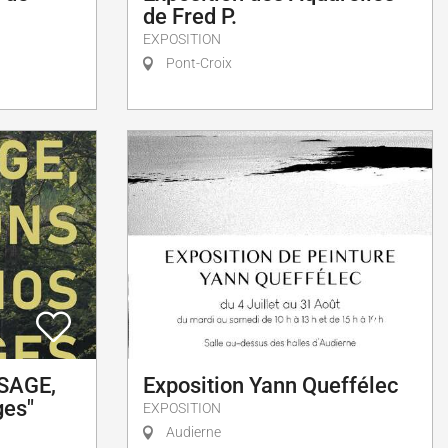
de Fred P.
EXPOSITION
Pont-Croix
 SAGE,
Exposition Yann Queffélec
ges"
EXPOSITION
Audierne