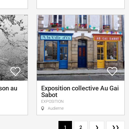
son au
Exposition collective Au Gai
Sabot
EXPOSITION
Audierne
1
2
❯
❯❯