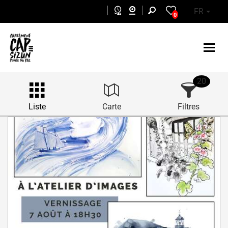
Aller au contenu principal
FR
0
20
Liste
Carte
Filtres