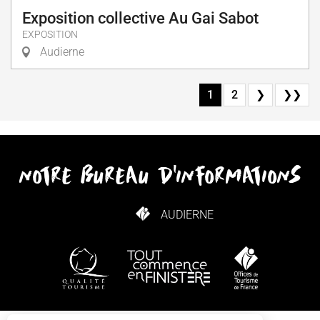
Exposition collective Au Gai Sabot
EXPOSITION
Audierne
1
2
❯
❯❯
notre bureau d'informations
AUDIERNE
COMMENT VENIR ?