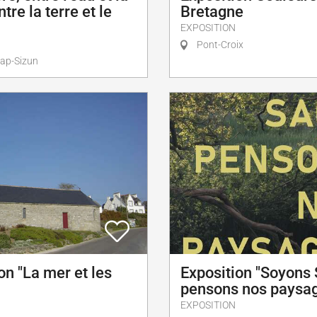
tre la terre et le
Bretagne
EXPOSITION
Pont-Croix
ap-Sizun
on "La mer et les
Exposition "Soyons
pensons nos paysa
EXPOSITION