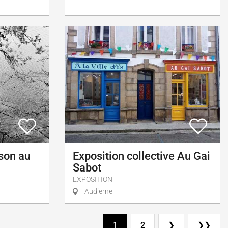
son au
Exposition collective Au Gai
Sabot
EXPOSITION
Audierne
1
2
❯
❯❯