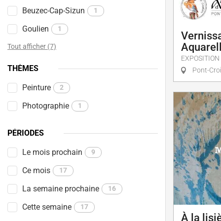
Beuzec-Cap-Sizun
1
Goulien
1
Vernissa
Aquarell
Tout afficher (7)
EXPOSITION
THÈMES
Pont-Cro
Peinture
2
Photographie
1
PÉRIODES
Le mois prochain
9
Ce mois
17
La semaine prochaine
16
Cette semaine
17
À la lisi