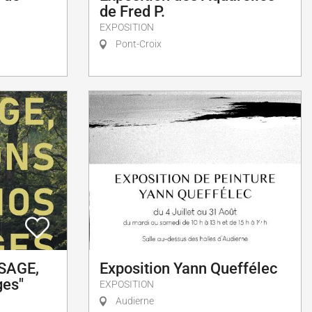
de Fred P.
EXPOSITION
Pont-Croix
 SAGE,
Exposition Yann Queffélec
ges"
EXPOSITION
Audierne