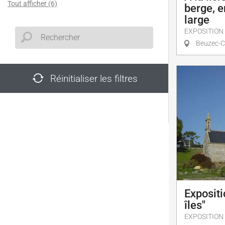
Tout afficher (6)
berge, en
large
EXPOSITION
Beuzec-C
Réinitialiser les filtres
Expositi
îles"
EXPOSITION