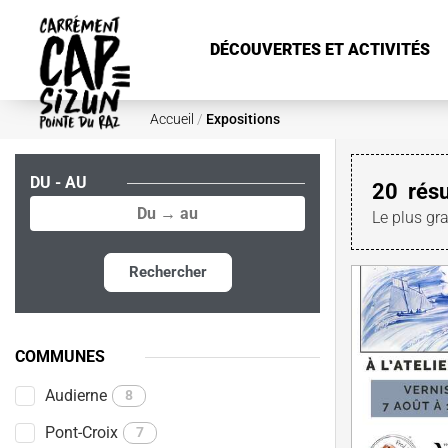
Aller au contenu principal
DÉCOUVERTES ET ACTIVITÉS
Accueil
/
Expositions
DU - AU
20
résu
Le plus gr
Rechercher
COMMUNES
Audierne
8
Pont-Croix
7