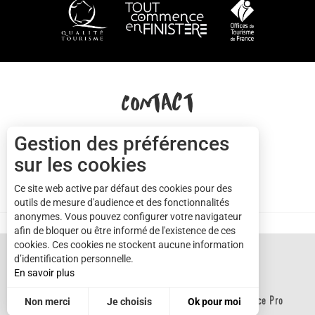
COMMENT VENIR ?
Contact
Gestion des préférences
+33(0)2 57 56 03 13
sur les cookies
Ce site web active par défaut des cookies pour des
NOUS CONTACTER
Cap sizun
outils de mesure d'audience et des fonctionnalités
anonymes. Vous pouvez configurer votre navigateur
afin de bloquer ou être informé de l'existence de ces
cookies. Ces cookies ne stockent aucune information
d’identification personnelle.
En savoir plus
Brochures
Mentions légales
Plan du site
Espace Pro
Non merci
Je choisis
Ok pour moi