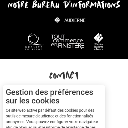
notre bureau d'informations
AUDIERNE
COMMENT VENIR ?
Contact
Gestion des préférences
+33(0)2 57 56 03 13
sur les cookies
Ce site web active par défaut des cookies pour des
NOUS CONTACTER
Cap sizun
outils de mesure d'audience et des fonctionnalités
anonymes. Vous pouvez configurer votre navigateur
afin de bloquer ou être informé de l'existence de ces